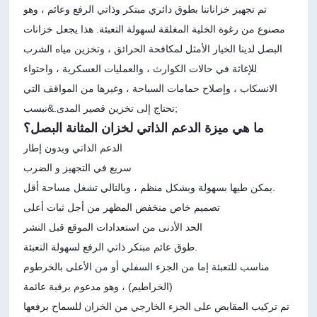
تم تجهيز خزاناتنا بطوق دائري مبتكر وذاتي الرفع وعائم ، وهو
مصنوع من رغوة الخلية المغلقة لسهولة التعبئة. هذا يجعل خزانات
البصل لدينا الخيار الأمثل لمكافحة الحرائق ، وتخزين مياه الشرب
للإغاثة في حالات الكوارث ، والعمليات العسكرية ، واحتواء
الانسكاب ، وإصلاح حمامات السباحة ، وغيرها من المواقف التي
تحتاج إلى تخزين قصير المدى.&نبسب;
ما هي ميزة الدعم الذاتي لخزان المثانة البصل؟
الدعم الذاتي وبدون إطار
سريع في التجهيز و الضرب
يمكن طيها بسهولة وبشكل منظم ، وبالتالي تشغل مساحة أقل.
تصميم خاص منخفض المظهر من أجل ثبات أعلى
الحد الأدنى من استعدادات الموقع قبل النشر
طوق عائم مبتكر ذاتي الرفع لسهولة التعبئة.
مناسب للتعبئة إما من الجزء السفلي أو من الأعلى بالخرطوم
(الخراطيم) ، وهو مدعوم برقبة عائمة
تم تركيب المقابض على الجزء الخارجي من الخزان للسماح برفعها