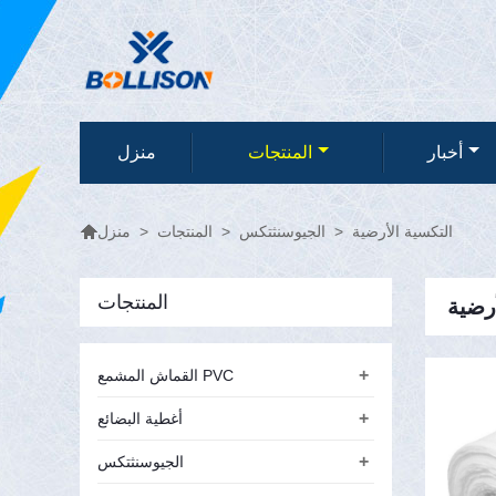
أخبار
المنتجات
منزل

التكسية الأرضية
>
الجيوسنثتكس
>
المنتجات
>
منزل
المنتجات
أرضية
+
القماش المشمع PVC
+
أغطية البضائع
+
الجيوسنثتكس