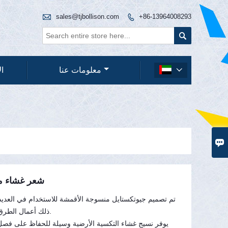

sales@tjbollison.com
+86-13964008293


معلومات عنا
ال


شعر غشاء م
تم تصميم جيوتكستايل منسوجة الأقمشة للاستخدام في العديد 
ذلك أعمال الطرق وأنظمة الصرف والتحكم في التآكل.
يوفر نسيج غشاء التكسية الأرضية وسيلة للحفاظ على فصل 