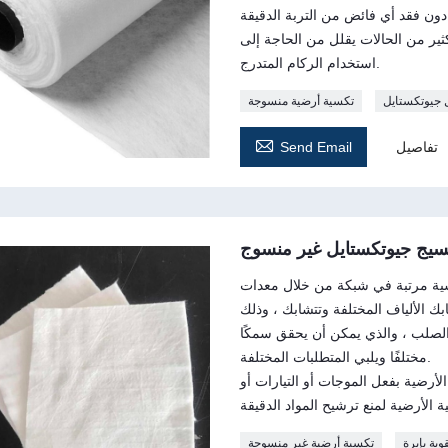
ر من الحالات يقلل من الحاجة إلى
استخدام الركام المتدرج.
جيوتكستايل
تكسية أرضية منسوجة

تفاصيل
Send Email
سيج جيوتكستايل غير منسوج
سية مرتبة في شبكة من خلال معدات
بك الألياف المختلفة وتتشابك ، وذلك
والصلب ، والذي يمكن أن يحقق سمكًا
مختلفًا ويلبي المتطلبات المختلفة.
لأرضية بفعل الموجات أو التيارات أو
بة بإبرة
تكسية أرضية غير منسوجة