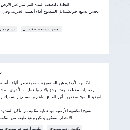
النظيف لتصفية المياه التي تمر عبر الأرض دون فقد أي فائض من التربة الدقيقة.
يحسن نسيج جيوتكستايل المنسوج أداء أنظمة الصرف وفي كثي
نسيج منسوج جيوتكستايل
نسيج فصل 
ن
التكسية الأرضية غير المنسوجة مصنوعة من ألياف أسا
وعمليات مختلفة. بعد الوخز بالإبر والعمليات الأخرى ، تتشا
لتوحيد النسيج وتحقيق تأثير المنتج الناعم والممتلئ والسميك 
نسيج التكسية الأرضية هو حماية مثالية من تآكل السدود ا
الانحدار المتكرر يمكن وضع طبقة من التكسية الأرضية لمنع ترشيح المواد الدقيقة.
تكسية أرضية منسوجة
تكسية أرضية غير منسوجة مثقو