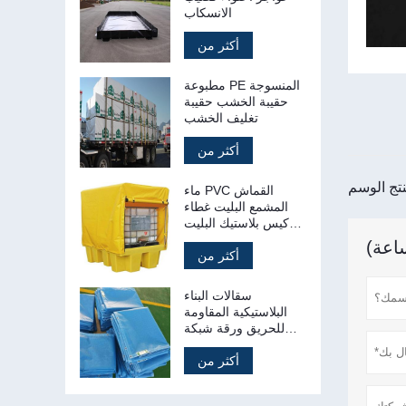
الانسكاب
أكثر من
مطبوعة PE المنسوجة
حقيبة الخشب حقيبة
تغليف الخشب
أكثر من
ماء PVC القماش
المشمع البليت غطاء
كيس بلاستيك البليت
قماش القنب
أكثر من
سقالات البناء
البلاستيكية المقاومة
للحريق ورقة شبكة
السلامة
أكثر من